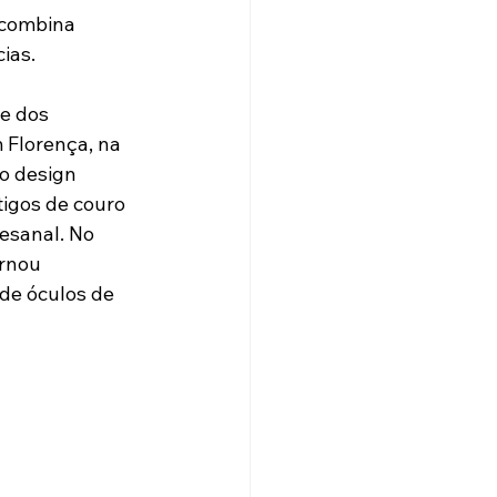
 combina 
ias.
e dos 
 Florença, na 
o design 
tigos de couro 
tesanal. No 
rnou 
de óculos de 