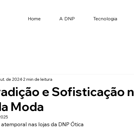
Home
A DNP
Tecnologia
ut. de 2024
2 min de leitura
radição e Sofisticação 
da Moda
 2025
e atemporal nas lojas da DNP Ótica