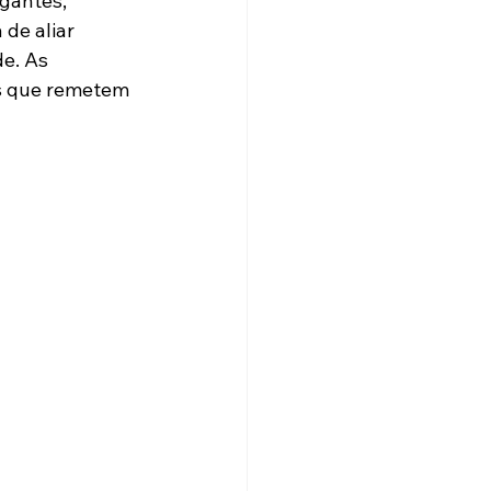
gantes, 
 de aliar 
e. As 
s que remetem 