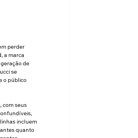
em perder 
d, a marca 
 geração de 
cci se 
 o público 
, com seus 
onfundíveis, 
linhas incluem 
gantes quanto 