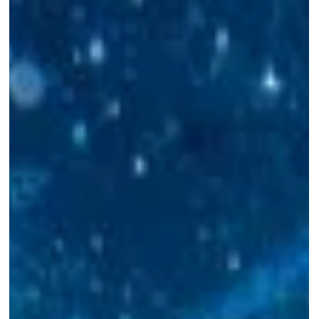
DNP Ótica
4 de jun. de 2024
1 min de leitura
Você já realizou sua higiene ocular
hoje?
A higiene ocular é fundamental para garantir a saúde dos
seus olhos. Algumas dicas para fazer a higiene ocular
corretamente: Lave...