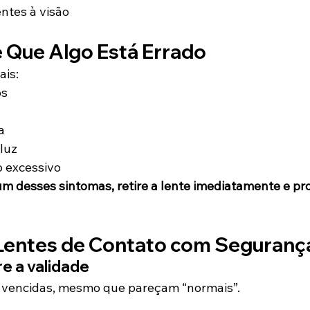
tes à visão
 Que Algo Está Errado
ais:
os
a
a
 luz
 excessivo
um desses sintomas, retire a lente imediatamente e pr
Lentes de Contato com Seguranç
e a validade
s vencidas, mesmo que pareçam “normais”.