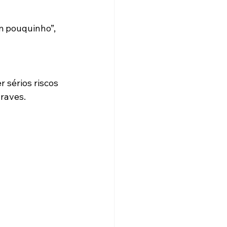
m pouquinho”, 
sérios riscos 
graves.