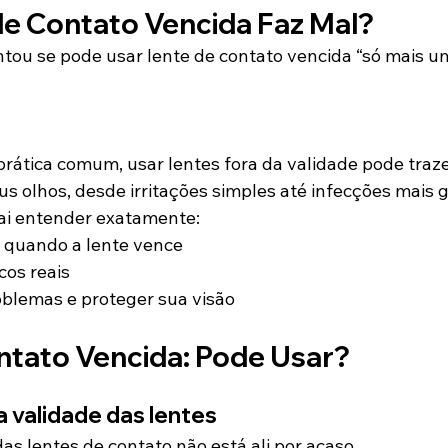
de Contato Vencida Faz Mal?
ntou se pode usar lente de contato vencida “só mais u
tica comum, usar lentes fora da validade pode trazer 
us olhos, desde irritações simples até infecções mais 
vai entender exatamente:
 quando a lente vence
cos reais
oblemas e proteger sua visão
ntato Vencida: Pode Usar?
a validade das lentes
as lentes de contato não está ali por acaso.