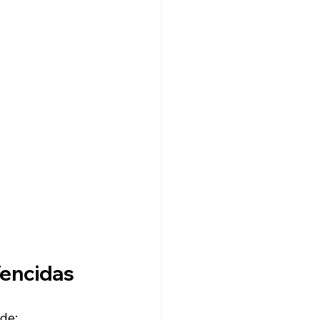
Vencidas
de: