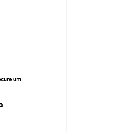
ocure um 
a