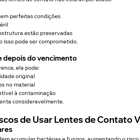
 em perfeitas condições
éril
estrutura estão preservadas
o isso pode ser comprometido.
 depois do vencimento
ence, ela pode:
idade original
es no material
etível à contaminação
menta consideravelmente.
iscos de Usar Lentes de Contato 
ares
dem acumular bactérias e fungos, aumentando o risco 