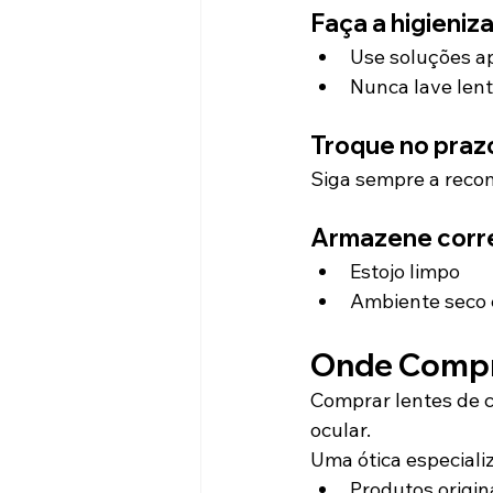
Faça a higieniz
Use soluções a
Nunca lave len
Troque no praz
Siga sempre a recom
Armazene corr
Estojo limpo
Ambiente seco 
Onde Compr
Comprar lentes de c
ocular.
Uma ótica especiali
Produtos origin