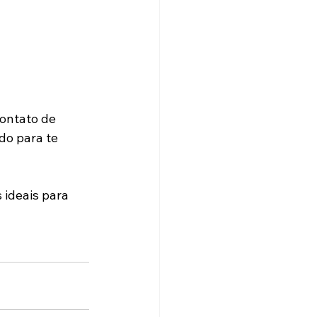
contato de 
do para te 
 ideais para 