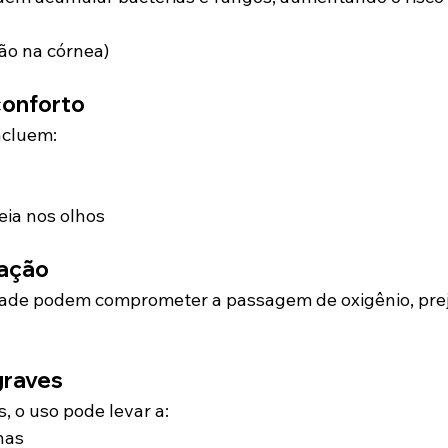
ção na córnea)
conforto
ncluem:
eia nos olhos
nação
idade podem comprometer a passagem de oxigênio, pre
graves
, o uso pode levar a:
nas