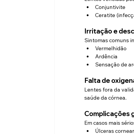
Conjuntivite
Ceratite (infec
Irritação e des
Sintomas comuns i
Vermelhidão
Ardência
Sensação de ar
Falta de oxige
Lentes fora da val
saúde da córnea.
Complicações 
Em casos mais sérios
Úlceras cornea