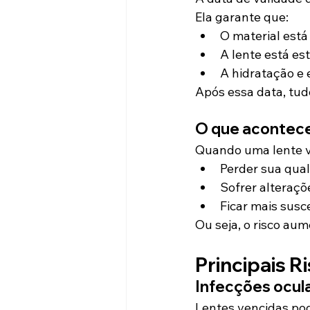
Ela garante que:
O material está
A lente está est
A hidratação e 
Após essa data, tud
O que acontece
Quando uma lente v
Perder sua qual
Sofrer alteraçõ
Ficar mais susc
Ou seja, o risco au
Principais R
Infecções ocul
Lentes vencidas po