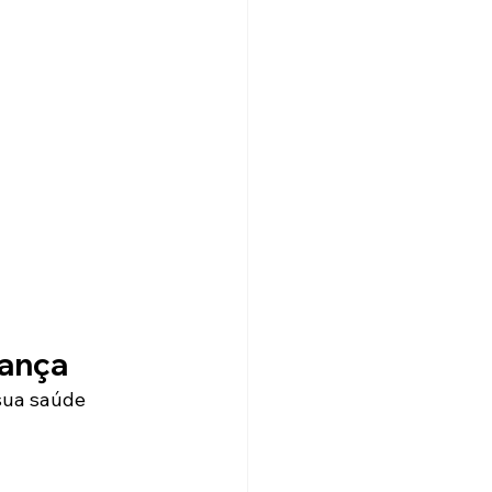
rança
sua saúde 