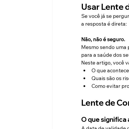
Usar Lente 
Se você já se pergu
a resposta é direta:
Não, não é seguro.
Mesmo sendo uma prá
para a saúde dos se
Neste artigo, você 
O que acontece
Quais são os ris
Como evitar pr
Lente de Co
O que significa 
A data de validade d