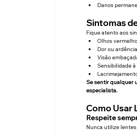
Danos permanen
Sintomas de
Fique atento aos sin
Olhos vermelh
Dor ou ardênci
Visão embaçad
Sensibilidade à
Lacrimejamento
Se sentir qualquer 
especialista.
Como Usar 
Respeite sempr
Nunca utilize lente