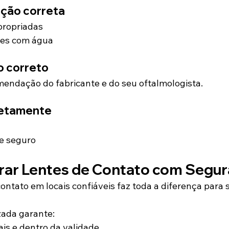
ação correta
propriadas
tes com água
o correto
endação do fabricante e do seu oftalmologista.
etamente
e seguro
ar Lentes de Contato com Segu
ontato em locais confiáveis faz toda a diferença para 
zada garante:
ais e dentro da validade